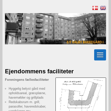
Ejendommens faciliteter
Foreningens fællesfaciliteter
Hyggelig belyst gård med
opholdsareal, græsplæne,
havemøbler og grillplads
Redskabsrum m. grill,
parasoller, haveredskaber,
vandslange mv.