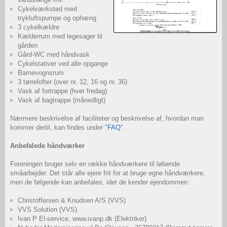
Cykelværksted med
trykluftspumpe og ophæng
3 cykelkældre
Kælderrum med legesager til
gården
Gård-WC med håndvask
Cykelstativer ved alle opgange
Barnevognsrum
3 tørrelofter (over nr. 12, 16 og nr. 36)
Vask af fortrappe (hver fredag)
Vask af bagtrappe (månedligt)
Nærmere beskrivelse af faciliteter og beskrivelse af, hvordan man
kommer dertil, kan findes under "
FAQ
".
Anbefalede håndværker
Foreningen bruger selv en række håndværkere til løbende
småarbejder. Det står alle ejere frit for at bruge egne håndværkere,
men de følgende kan anbefales, idet de kender ejendommen:
Christoffersen & Knudsen A/S (VVS)
VVS Solution (VVS)
Ivan P El-service, www.ivanp.dk (Elektriker)