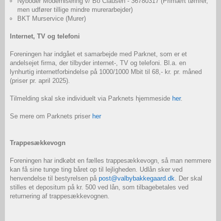
Nyboder Modernisering v/ Bo Clausen - 36780317 (Primært tømrer,
men udfører tillige mindre murerarbejder)
BKT Murservice (Murer)
Internet, TV og telefoni
Foreningen har indgået et samarbejde med Parknet, som er et
andelsejet firma, der tilbyder internet-, TV og telefoni. Bl.a. en
lynhurtig internetforbindelse på 1000/1000 Mbit til 68,- kr. pr. måned
(priser pr. april 2025).
Tilmelding skal ske individuelt via Parknets hjemmeside
her
.
Se mere om Parknets priser
her
Trappesækkevogn
Foreningen har indkøbt en fælles trappesækkevogn, så man nemmere
kan få sine tunge ting båret op til lejligheden. Udlån sker ved
henvendelse til bestyrelsen på
post@valbybakkegaard.dk
. Der skal
stilles et depositum på kr. 500 ved lån, som tilbagebetales ved
returnering af trappesækkevognen.