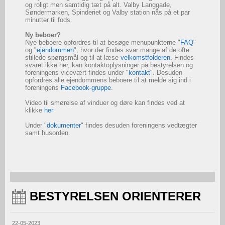
og roligt men samtidig tæt på alt. Valby Langgade,
Søndermarken, Spinderiet og Valby station nås på et par
minutter til fods.
Ny beboer?
Nye beboere opfordres til at besøge menupunkterne "
FAQ
"
og "
ejendommen
", hvor der findes svar mange af de ofte
stillede spørgsmål og til at læse
velkomstfolderen
. Findes
svaret ikke her, kan kontaktoplysninger på bestyrelsen og
foreningens vicevært findes under "
kontakt
". Desuden
opfordres alle ejendommens beboere til at melde sig ind i
foreningens
Facebook-gruppe
.
Video til smørelse af vinduer og døre kan findes ved at
klikke
her
Under "
dokumenter
" findes desuden foreningens vedtægter
samt husorden.
BESTYRELSEN ORIENTERER
22-05-2023